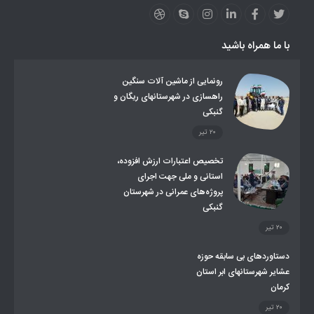
لینکهای استانی
قوانین و مقررات
فرهنگ عشایر
فرآیندها
عملکردها
عشایر استان
طرح و برنامه
صندوق بیمه اجتماعی روستائیان وعشایر
با ما همراه باشید
روند ساماندهی عشایر داوطلب اسکان
جاذبه های گردشگری
توزیع گاز مایع در مناطق عشایری
توزیع کالاهای یارانه ای عشایر
تشکیلات اداری
رونمایی از ماشین آلات سنگین
راهسازی در شهرستانهای ریگان و
گنبکی
۲۰ تیر
تخصیص اعتبارات ارزش افزوده،
استانی و ملی جهت اجرای
پروژه‌های عمرانی در شهرستان
گنبکی
۲۰ تیر
دستاوردهای بی سابقه حوزه
عشایر شهرستانهای ابر استان
کرمان
۲۰ تیر