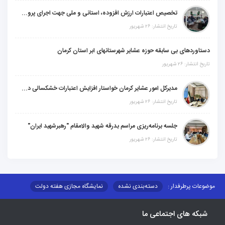
تخصیص اعتبارات ارزش افزوده، استانی و ملی جهت اجرای پروژه‌های عمرانی در شهرستان گنبکی
تاریخ انتشار: ۲۶ شهریور
دستاوردهای بی سابقه حوزه عشایر شهرستانهای ابر استان کرمان
تاریخ انتشار: ۲۶ شهریور
مدیرکل امور عشایر کرمان خواستار افزایش اعتبارات خشکسالی در سال جدید شد
تاریخ انتشار: ۲۶ شهریور
جلسه برنامه‌ریزی مراسم بدرقه شهید والامقام "رهبرشهید ایران"
تاریخ انتشار: ۲۶ شهریور
موضوعات پرطرفدار :
دسته‌بندی نشده
نمایشگاه مجازی هفته دولت
نظارت بر شبکه توزیع شرکت تعاونیهای عشایر استان کر
منو کانونهای توسعه
شبکه های اجتماعی ما
مزایدات و مناقصات
محتوای کانون توسعه
لینکهای مرتبط