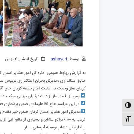
توسط:
ashayeri
تاریخ انتشار: ۲ بهمن
به گزارش روابط عمومی اداره کل امور عشایر استان ک
منابع استانداری ،مدیرکل بحران استانداری ،رییس سا
کرمان نماز وحدت به امامت امام جمعه کرمان حاج آقا 
پس از اقامه نماز از دستندرکاران برپایی موکب عش
در این مراسم حاج اقا علیدادی ضمن برشماری فض
الت کنتراست بالا
مدیرکل امور عشایر استان کرمان ضمن خیر مقدم 
قریب به ۸۰ ٪مراتع عشایر و بسیاری از منابع ابی از بین رفته اند.
نظیم اندازهٔ فونت
و اداره کل عشایر بوسیله آبرسانی سیار