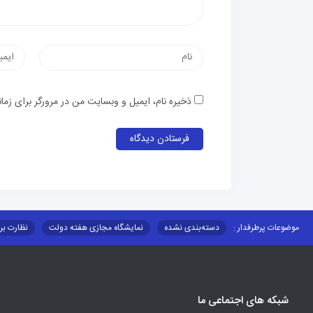
نام
پست
الکترون
ذخیره نام، ایمیل و وبسایت من در مرورگر برای زما
موضوعات پرطرفدار :
دسته‌بندی نشده
نمایشگاه مجازی هفته دولت
نظارت بر
قوانین و مقررات
فرهنگ عشایر
فرآیندها
عملکردها
عشایر استان
توزیع کالاهای یارانه ای عشایر
تشکیلات اداری
شبکه های اجتماعی ما