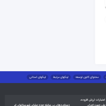
محتوای کانون توسعه
لینکهای مرتبط
لینکهای استانی
طلب اسکان
جاذبه های گردشگری
توزیع گاز مایع در مناطق عشایری
تبارات ارزش افزوده،
 ملی جهت اجرای
دستاوردهای بی سابقه حوزه عشایر شهرستانهای ابر