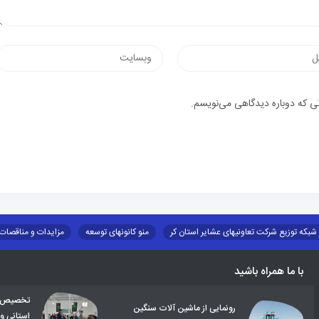
وب‌سایت
یک
نی که دوباره دیدگاهی می‌نویسم.
 شبکه توزیع شرکت تعاونیهای عشایر استان کر
منو کانونهای توسعه
مزایدات و مناقصات
طرح و برنامه
صندوق بیمه اجتماعی روستائیان وعشایر
روند ساماندهی عشایر داو
با ما همراه باشید
تخصیص اع
رونمایی از ماشین آلات سنگین
استانی و