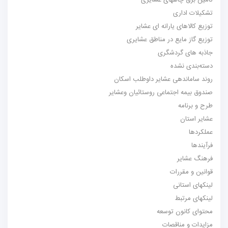
تامین برق چاههای عشایری
تشکیلات اداری
توزیع کالاهای یارانه ای عشایر
توزیع گاز مایع در مناطق عشایری
جاذبه های گردشگری
دسته‌بندی نشده
روند ساماندهی عشایر داوطلب اسکان
صندوق بیمه اجتماعی روستائیان وعشایر
طرح و برنامه
عشایر استان
عملکردها
فرآیندها
فرهنگ عشایر
قوانین و مقررات
لینکهای استانی
لینکهای مرتبط
محتوای کانون توسعه
مزایدات و مناقصات