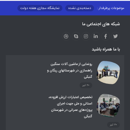
موضوعات پرطرفدار :
دسته‌بندی نشده
نمایشگاه مجازی هفته دولت
نظارت بر شبکه توزیع شرکت تعاونیهای عشایر استان کر
منو کانونهای توسعه
شبکه های اجتماعی ما
مزایدات و مناقصات
محتوای کانون توسعه
لینکهای مرتبط
لینکهای استانی
قوانین و مقررات
فرهنگ عشایر
فرآیندها
عملکردها
عشایر استان
طرح و برنامه
صندوق بیمه اجتماعی روستائیان وعشایر
با ما همراه باشید
روند ساماندهی عشایر داوطلب اسکان
جاذبه های گردشگری
توزیع گاز مایع در مناطق عشایری
توزیع کالاهای یارانه ای عشایر
تشکیلات اداری
رونمایی از ماشین آلات سنگین
راهسازی در شهرستانهای ریگان و
گنبکی
۲۰ تیر
تخصیص اعتبارات ارزش افزوده،
استانی و ملی جهت اجرای
پروژه‌های عمرانی در شهرستان
گنبکی
۲۰ تیر