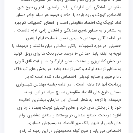
مقاومتی آمادگی این اداره کل را در راستای اجرای طرح های
اقتصادی کوچک و زود بازده را اعلام و فرمود هر سیاه چادر عشایر
نماد کوچگ یک اقتصاد مقاومتی است و اعطای تسهیلات کم بهره
به عشایر را به منظور تامین نقدینگی و اشتغال زایی لازم دانست .
در ادامه آقای مهندس جاویدی ضمن تسلیت ایام اربعین
حسینی در مورد تسهیلات بانکی سخنانی بیان داشتند و فرمودند با
توجه به اینکه باید حداقل 10 درصد منابع بانک ها برای رونق تولید
در بخش کشاورزی و صنعت معدن قرار گیرد ،تسهیلات قابل قبولی
به مناطق توسعه نیافته و کمتر توسعه یافته در بخش های آب خاک
، دام طیور و صنایع تبدیلی اختصاص داده شده است که باز
پرداخت آنها 48 ماهه است . در ادامه جلسه مهندس شهسواری
مسئول طرح های اقتصاد مقاومتی بسیج سپاه در این زمینه
فرمودند با توجه به شعار امسال این سازمان، بیشترین فعالیت
خود را در بخش های خرد و صنایع تبدیلی کوچک بعهده دارد وی
افزود در بحث صنایع تبدیلی در روستاها و مناطق عشایری وام
های خوبی از طریق بانک مهر اقتصاد به بسیجیان عشایری
اختصاص می یابد و هیچ گونه محدودیتی در این زمینه ندارندو