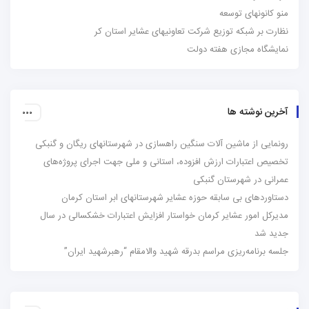
منو کانونهای توسعه
نظارت بر شبکه توزیع شرکت تعاونیهای عشایر استان کر
نمایشگاه مجازی هفته دولت
آخرین نوشته ها
رونمایی از ماشین آلات سنگین راهسازی در شهرستانهای ریگان و گنبکی
تخصیص اعتبارات ارزش افزوده، استانی و ملی جهت اجرای پروژه‌های
عمرانی در شهرستان گنبکی
دستاوردهای بی سابقه حوزه عشایر شهرستانهای ابر استان کرمان
مدیرکل امور عشایر کرمان خواستار افزایش اعتبارات خشکسالی در سال
جدید شد
جلسه برنامه‌ریزی مراسم بدرقه شهید والامقام “رهبرشهید ایران”