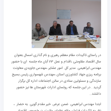
در راستای تاکیدات مقام معظم رهبری و نام گذاری امسال بعنوان
سال اقتصاد مقاومتی ،اقدام و عمل 23 آبان ماه جلسه ای با حضور
مهندس ابراهیمی مدیر کل امور عشایر ،مهندس جاویدی معاونت
برنامه ریزی جهاد کشاورزی استان ،مهندس شهسواری رئیس بسیج
سازندگی و مسئولین ستادی در سالن اجتماعات اداره کل برگزار
گردید . در این جلسه که روئسای ادارات شهرستان ها نیز حضور
داشتند…
ابتدا مهندس ابراهیمی ضمن عرض خیر مقدم گویی به حضار ،
نظر به تاکیدات فراوان مقام عظمای ولایت در خصوص اقتصاد