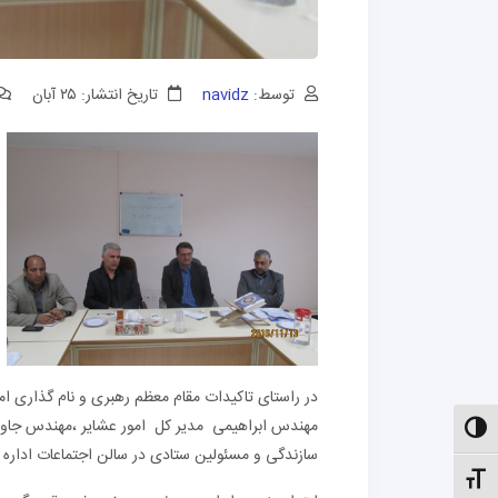
توسط:
navidz
تاریخ انتشار: ۲۵ آبان
مهندس ابراهیمی مدیر کل امور عشایر ،مهندس جاو
الت کنتراست بالا
سازندگی و مسئولین ستادی در سالن اجتماعات اداره ک
نظیم اندازهٔ فونت