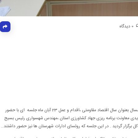
0 دیدگاه
در راستای تاکیدات مقام معظم رهبری و نام گذاری امسال بعنوان سال اقتصاد مقاومتی ،اقدام و عمل 23 آبان ماه جلسه ای با حضور
یدی معاونت برنامه ریزی جهاد کشاورزی استان ،مهندس شهسواری رئیس بسیج
ل برگزار گردید . در این جلسه که روئسای ادارات شهرستان ها نیز حضور داشتند…