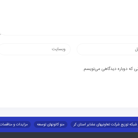
وب‌سایت
یک
نی که دوباره دیدگاهی می‌نویسم.
 شبکه توزیع شرکت تعاونیهای عشایر استان کر
منو کانونهای توسعه
مزایدات و مناقصات
طرح و برنامه
صندوق بیمه اجتماعی روستائیان وعشایر
روند ساماندهی عشایر داو