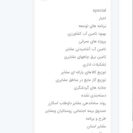
special
اخبار
برنامه های توسعه
بهبود تامین آب کشاورزی
پروژه های عمرانی
تامین آب آشامیدنی عشایر
تامین برق چاههای عشایری
تشکیلات اداری
توزیع کالاهای یارانه ای عشایر
توزیع گاز مایع در مناطق عشایری
جاذبه های گردشگری
دسته‌بندی نشده
روند ساماندهی عشایر داوطلب اسکان
صندوق بیمه اجتماعی روستائیان وعشایر
طرح و برنامه
عشایر استان