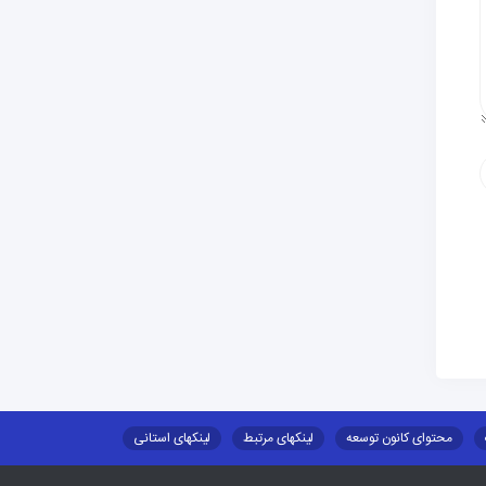
محتوای کانون توسعه
لینکهای مرتبط
لینکهای استانی
طلب اسکان
جاذبه های گردشگری
توزیع گاز مایع در مناطق عشایری