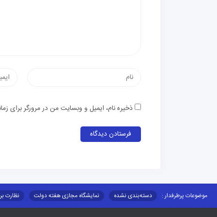
نام
پست
الکترون
ذخیره نام، ایمیل و وبسایت من در مرورگر برای زما
موضوعات پرطرفدار :
دسته‌بندی نشده
نمایشگاه مجازی هفته دولت
نظارت بر
قوانین و مقررات
فرهنگ عشایر
فرآیندها
عملکردها
عشایر استان