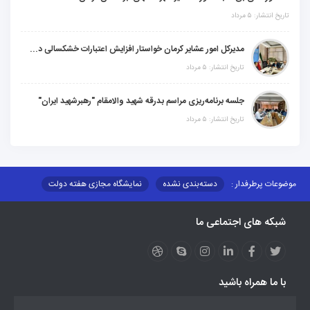
تاریخ انتشار: ۵ مرداد
مدیرکل امور عشایر کرمان خواستار افزایش اعتبارات خشکسالی در سال جدید شد
تاریخ انتشار: ۵ مرداد
جلسه برنامه‌ریزی مراسم بدرقه شهید والامقام "رهبرشهید ایران"
تاریخ انتشار: ۵ مرداد
موضوعات پرطرفدار :
دسته‌بندی نشده
نمایشگاه مجازی هفته دولت
نظارت بر شبکه توزیع شرکت تعاونیهای عشایر استان کر
منو کانونهای توسعه
شبکه های اجتماعی ما
مزایدات و مناقصات
محتوای کانون توسعه
لینکهای مرتبط
لینکهای استانی
قوانین و مقررات
فرهنگ عشایر
فرآیندها
عملکردها
عشایر استان
طرح و برنامه
صندوق بیمه اجتماعی روستائیان وعشایر
با ما همراه باشید
روند ساماندهی عشایر داوطلب اسکان
جاذبه های گردشگری
توزیع گاز مایع در مناطق عشایری
توزیع کالاهای یارانه ای عشایر