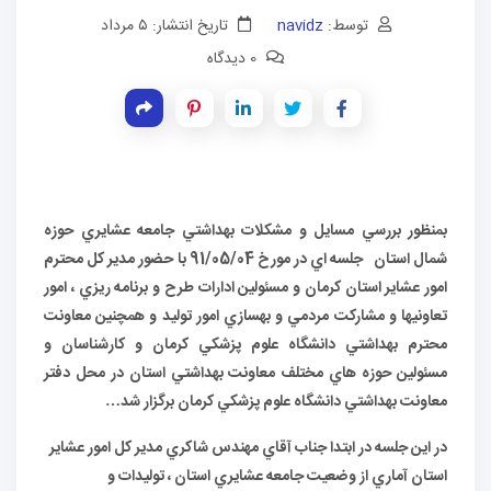
توسط:
navidz
تاریخ انتشار: ۵ مرداد
0 دیدگاه
بمنظور بررسي مسايل و مشكلات بهداشتي جامعه عشايري حوزه
شمال استان جلسه اي در مورخ 91/05/04 با حضور مدير كل محترم
امور عشاير استان كرمان و مسئولين ادارات طرح و برنامه ريزي ، امور
تعاونيها و مشاركت مردمي و بهسازي امور توليد و همچنين معاونت
محترم بهداشتي دانشگاه علوم پزشكي كرمان و كارشناسان و
مسئولين حوزه هاي مختلف معاونت بهداشتي استان در محل دفتر
معاونت بهداشتي دانشگاه علوم پزشكي كرمان برگزار شد…
در اين جلسه در ابتدا جناب آقاي مهندس شاكري مدير كل امور عشاير
استان آماري از وضعيت جامعه عشايري استان ، توليدات و