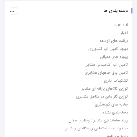
دسته بندی ها
special
اخبار
برنامه های توسعه
بهبود تامین آب کشاورزی
پروژه های عمرانی
تامین آب آشامیدنی عشایر
تامین برق چاههای عشایری
تشکیلات اداری
توزیع کالاهای یارانه ای عشایر
توزیع گاز مایع در مناطق عشایری
جاذبه های گردشگری
دسته‌بندی نشده
روند ساماندهی عشایر داوطلب اسکان
صندوق بیمه اجتماعی روستائیان وعشایر
طرح و برنامه