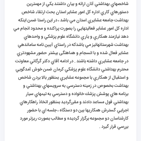
شاخصهاي بهداشتي آنان ارائه و بيان داشتند يكي از مهمترين
دستورهاي كاري اداره كل امور عشاير استان بحث ارتقاء شاخص
بهداشت جامعه عشايري استان مي باشد ، در اين راستا ضمن اينكه
اداره كل امور عشاير فعاليتهايي را بصورت پراكنده و محدود انجام مي
دهد نيازمند همكاري و ياري دانشگاه علوم پزشكي و واحدهاي
بهداشت شهرستانهانیز مي باشدكه در راستاي آيين نامه ساماندهي
عشاير فعال شده و با انسجام و هماهنگی بیشتر حضور مشهودتري
در جامعه عشايري داشته باشند . در ادامه آقاي دكتر گرگاني معاونت
محترم بهداشتي دانشگاه علوم پزشكي كرمان ضمن خوش آمدگويي
و استقبال از همكاري با مجموعه عشايري بمنظور بالا بردن شاخص
بهداشت بخصوص در زمينه دسترسي به سرويسهاي بهداشتي و
برنامه هاي پوشش پزشك خانواده و دسترسي به تيمهاي سيار
بهداشتي قول مساعد دادند و مقررگرديد بمنظور اتخاذ راهكارهاي
اجرايي گسترش همكاريها بين دو دستگاه ، جلسه اي با حضور
كارشناسان دو مجموعه برگزار گرديده و مطالب بصورت ريزتر مورد
بررسي قرار گيرد .