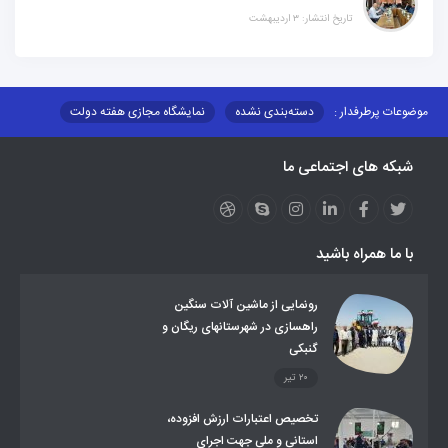
تاریخ انتشار: ۳ اردیبهشت
موضوعات پرطرفدار :
دسته‌بندی نشده
نمایشگاه مجازی هفته دولت
نظارت بر شبکه توزیع شرکت تعاونیهای عشایر استان کر
منو کانونهای توسعه
شبکه های اجتماعی ما
مزایدات و مناقصات
محتوای کانون توسعه
لینکهای مرتبط
لینکهای استانی
قوانین و مقررات
فرهنگ عشایر
فرآیندها
عملکردها
عشایر استان
طرح و برنامه
صندوق بیمه اجتماعی روستائیان وعشایر
با ما همراه باشید
روند ساماندهی عشایر داوطلب اسکان
جاذبه های گردشگری
توزیع گاز مایع در مناطق عشایری
توزیع کالاهای یارانه ای عشایر
تشکیلات اداری
رونمایی از ماشین آلات سنگین
راهسازی در شهرستانهای ریگان و
گنبکی
۲۰ تیر
تخصیص اعتبارات ارزش افزوده،
استانی و ملی جهت اجرای