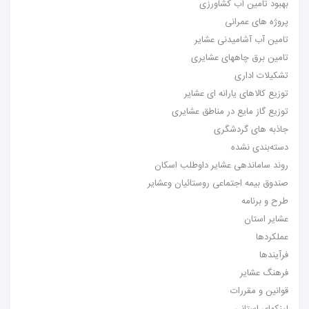
بهبود تامین آب کشاورزی
پروژه های عمرانی
تامین آب آشامیدنی عشایر
تامین برق چاههای عشایری
تشکیلات اداری
توزیع کالاهای یارانه ای عشایر
توزیع گاز مایع در مناطق عشایری
جاذبه های گردشگری
دسته‌بندی نشده
روند ساماندهی عشایر داوطلب اسکان
صندوق بیمه اجتماعی روستائیان وعشایر
طرح و برنامه
عشایر استان
عملکردها
فرآیندها
فرهنگ عشایر
قوانین و مقررات