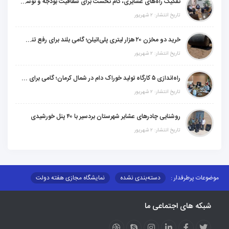
تفکیک راه‌های عشایری، گام نخست برای شفافیت بودجه و توسعه پایدار کوچ‌نشینان
تاریخ انتشار: ۲ شهریور
خرید دو مخزن ۲۰ هزار لیتری پلی‌اتیلن؛ گامی بلند برای رفع تنش آبی ۸۰ خانوار عشایری "شهرستان شهربابک"
تاریخ انتشار: ۲ شهریور
راه‌اندازی ۵ کارگاه تولید خوراک دام در شمال کرمان؛ گامی برای خودکفایی عشایر و برندسازی محصولات دامی
تاریخ انتشار: ۲ شهریور
روشنایی چادرهای عشایر شهرستان بردسیر با ۴۰ پنل خورشیدی
تاریخ انتشار: ۲ شهریور
موضوعات پرطرفدار :
دسته‌بندی نشده
نمایشگاه مجازی هفته دولت
نظارت بر شبکه توزیع شرکت تعاونیهای عشایر استان کر
منو کانونهای توسعه
شبکه های اجتماعی ما
مزایدات و مناقصات
محتوای کانون توسعه
لینکهای مرتبط
لینکهای استانی
قوانین و مقررات
فرهنگ عشایر
فرآیندها