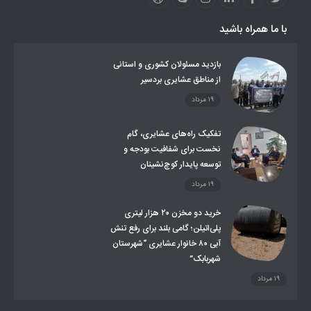
عملکردها
عشایر استان
طرح و برنامه
صندوق بیمه اجتماعی روستائیان وعشایر
با ما همراه باشید
روند ساماندهی عشایر داوطلب اسکان
جاذبه های گردشگری
توزیع گاز مایع در مناطق عشایری
توزیع کالاهای یارانه ای عشایر
تشکیلات اداری
بازدید مسئولان کشوری و استانی
از مناطق عشایری بردسیر
۱۹ مرداد
تفکیک راه‌های عشایری، گام
نخست برای شفافیت بودجه و
توسعه پایدار کوچ‌نشینان
۱۹ مرداد
خرید دو مخزن ۲۰ هزار لیتری
پلی‌اتیلن؛ گامی بلند برای رفع تنش
آبی ۸۰ خانوار عشایری “شهرستان
شهربابک”
۱۹ مرداد