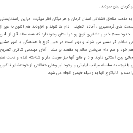
مان بیان نمودند :
ه مقصد مناطق قشلاقی استان کرمان و هر مزگان آغاز میگردد. دراین راستابایستی
 قسمت های گرمسیری ، آماده تعلیف دام ها شوند و افزودند هم اکنون به غیر از
عشایری که در کانون های اسکان ساماند هی شده اند حدود 7000 خانوار عشایری کوچ رو در استان وجوددارد که همه ساله قبل از آبان
اهی مناطق گر مسیر می شوند و بهتر است در حین کوچ با هماهنگی با امور عشایر
هم خود و هم دام هایشان سالم به مقصد بر سند . آقای مهندس شاکری تصریح
جائی بین استانی دارند و دام های آنها نیز هویت دار و شناخته شده و تحت نظر
ی با توجه به سلسله مراتب ایلیاتی و وجود نیر وهای حفاظتی از خودعشایر تا کنون
مده و غالباکوچ انها به وسیله خودرو انجام می شود .