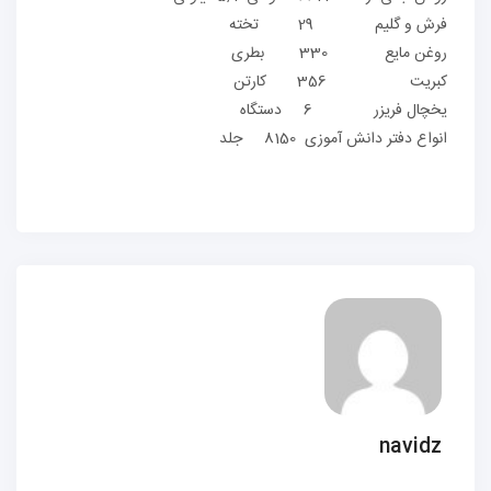
فرش و گلیم 29 تخته
روغن مایع 330 بطری
کبریت 356 کارتن
یخچال فریزر 6 دستگاه
انواع دفتر دانش آموزی 8150 جلد
navidz