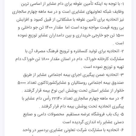
1- با توجه به اینکه تأمین علوفه برای دام عشایر از اساسی ترین
وظایف شبکه تعاونیهای عشایری است و در سه ماهه چهارم سالجاری
نیز اتحادیه برای تأمین علوفه با مشکلاتی از قبیل کمبود و افزایش
بی رویه قیمت مواجه بوده است اما مقدار 1400 تن جو داخلی و
1500 تن جو خارجی خریداری و بین دامداران عشایر توزیع نموده
است .
2- اتحادیه برای تولید کنسانتره و ترویج فرهنگ مصرف آن با
مشارکت کارخانه خوراک دام در استان مقدار 1800 تن خوراک دام
تهیه و توزیع نموده است .
3- اتحادیه ضمن پیگیری اجرای بیمه اجتماعی عشایر از طریق
صندوق بیمه اجتماعی روستائیان و عشایرکشورتاکنون تعداد 5000
خانوار از عشایر استان تحت پوشش این نوع بیمه قرار گرفتند .
4- در سه ماهه چهارم سالجاری تعداد 22140 رأس دام عشایر با
پیگیری اتحادیه تحت پوشش بیمه دام قرار گرفتند .
5- یک باب فروشگاه عرضه مستقیم محصولات دامی و صنایع
دستی عشایر راه اندازی گردیده است
6- اتحادیه با مشارکت شرکت تعاونی عشایری بردسیر در واحد