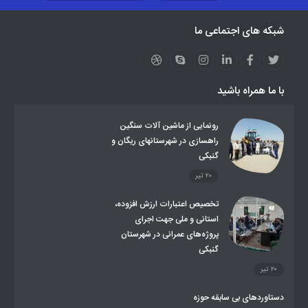
نظارت بر شبکه توزیع شرکت تعاونیهای عشایر استان کر
منو کانونهای توسعه
شبکه های اجتماعی ما
مزایدات و مناقصات
محتوای کانون توسعه
لینکهای مرتبط
لینکهای استانی
قوانین و مقررات
فرهنگ عشایر
فرآیندها
عملکردها
عشایر استان
طرح و برنامه
صندوق بیمه اجتماعی روستائیان وعشایر
با ما همراه باشید
روند ساماندهی عشایر داوطلب اسکان
جاذبه های گردشگری
توزیع گاز مایع در مناطق عشایری
توزیع کالاهای یارانه ای عشایر
تشکیلات اداری
رونمایی از ماشین آلات سنگین
راهسازی در شهرستانهای ریگان و
گنبکی
۲۰ تیر
تخصیص اعتبارات ارزش افزوده،
استانی و ملی جهت اجرای
پروژه‌های عمرانی در شهرستان
گنبکی
۲۰ تیر
دستاوردهای بی سابقه حوزه