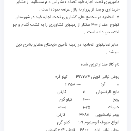
دامپروری تحت اجاره خود تعداد 500 رأس دام مستقیماً از عشایر
خریداری و بعد از پروار به بازار عرضه نموده است .
7- اتحادیه در مجتمع های کشاورزی تحت اجاره خود در شهرستان
کهنوج مقدار 300 هکتار از زمینهای کشاورزی را به کشت گندم و جو
اختصاص داده است .
سایر فعالیتهای اتحادیه در زمینه تأمین مایحتاج عشایر بشرح ذیل
میباشد .
نام کالا مقدار توزیع شده
روغن نباتی کوپنی 497284 کیلو گرم
،، آرد 4758000
مایع ظرفشوئی 11 کارتن
برنج 6000 کیلو گرم
حبوبات 1025 بسته
پودر لباسشویی 3285 کارتن
انواع ظروف آلومینیوم 109 کیلو گرم
روغن نباتی آزاد 6622 قوطی 5/4 کیلوئی