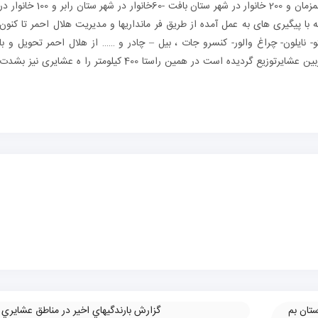
روزهای اخیر بوده است این بارندگی با کوچ عشایر همزمان و 200 خانوار در شهر ستان بافت -60خانوار در شهر ستان رابر و 100 خانوار 
با پیگیری های به عمل آمده از طریق فر مانداریها و مدیریت هلال احمر تا کنون
 – پتو- نایلون- چراغ والور- کنسرو جات ، بیل – چادر و …… از هلال احمر تحویل و با
همکاری اداره امور عشایر عشایر شهر ستان بافت دربین عشایرتوزیع گردیده است در همین راستا 400 کیلومتر را ه عشایری نیز بشدت
ستان بم
گزارش بارندگيهاي اخير در مناطق عشايري
»