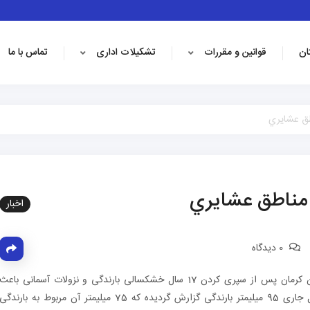
ان
قوانین و مقررات
تشکیلات اداری
تماس با ما
طق عشايري
 مناطق عشايري
اخبار
0 دیدگاه
به گزارش روابط عمومی اداره کل امور عشاير استان كرمان پس از سپری کردن 17 سال خشکسالی بارندگی و نزولات آسمانی باعث
خوشحالی عشایر گردید. در شهر ستان بافت در سال جاری 95 میلیمتر بارندگی گزارش گردیده که 75 میلیمتر آن مربوط به بارندگی