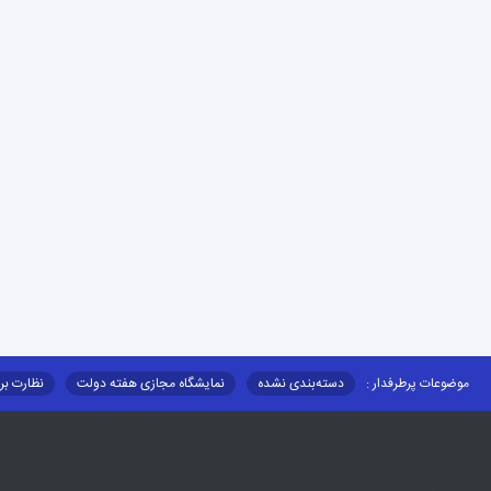
موضوعات پرطرفدار :
دسته‌بندی نشده
نمایشگاه مجازی هفته دولت
نظارت بر
قوانین و مقررات
فرهنگ عشایر
فرآیندها
عملکردها
عشایر استان
توزیع کالاهای یارانه ای عشایر
تشکیلات اداری