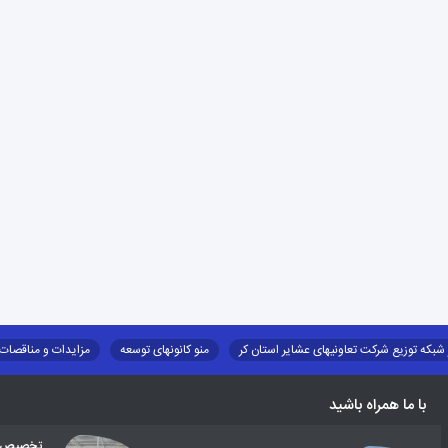
 شبکه توزیع شرکت تعاونیهای عشایر استان کر
منو کانونهای توسعه
مزایدات و مناقصات
طرح و برنامه
صندوق بیمه اجتماعی روستائیان وعشایر
روند ساماندهی عشایر داو
با ما همراه باشید
تخصیص اع