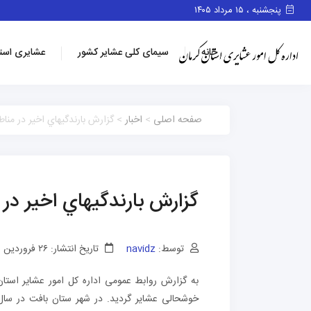
پنجشنبه ، ۱۵ مرداد ۱۴۰۵
خانه
سیمای کلی عشایر کشور
عشایری است
صفحه اصلی
>
اخبار
> گزارش بارندگيهاي اخير در منا
گزارش بارندگيهاي اخير در
توسط:
navidz
تاریخ انتشار: ۲۶ فروردین