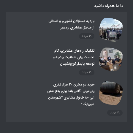
صندوق بیمه اجتماعی روستائیان وعشایر
با ما همراه باشید
روند ساماندهی عشایر داوطلب اسکان
جاذبه های گردشگری
توزیع گاز مایع در مناطق عشایری
توزیع کالاهای یارانه ای عشایر
تشکیلات اداری
بازدید مسئولان کشوری و استانی
از مناطق عشایری بردسیر
۱۹ مرداد
تفکیک راه‌های عشایری، گام
نخست برای شفافیت بودجه و
توسعه پایدار کوچ‌نشینان
۱۹ مرداد
خرید دو مخزن ۲۰ هزار لیتری
پلی‌اتیلن؛ گامی بلند برای رفع تنش
آبی ۸۰ خانوار عشایری “شهرستان
شهربابک”
۱۹ مرداد