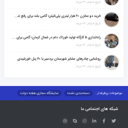
تاریخ انتشار: ۲۶ مرداد
خرید دو مخزن ۲۰ هزار لیتری پلی‌اتیلن؛ گامی بلند برای رفع تنش آبی ۸۰ خانوار عشایری "شهرستان شهربابک"
تاریخ انتشار: ۲۶ مرداد
راه‌اندازی ۵ کارگاه تولید خوراک دام در شمال کرمان؛ گامی برای خودکفایی عشایر و برندسازی محصولات دامی
تاریخ انتشار: ۲۶ مرداد
روشنایی چادرهای عشایر شهرستان بردسیر با ۴۰ پنل خورشیدی
تاریخ انتشار: ۲۶ مرداد
موضوعات پرطرفدار :
دسته‌بندی نشده
نمایشگاه مجازی هفته دولت
نظارت بر شبکه توزیع شرکت تعاونیهای عشایر استان کر
منو کانونهای توسعه
شبکه های اجتماعی ما
مزایدات و مناقصات
محتوای کانون توسعه
لینکهای مرتبط
لینکهای استانی
قوانین و مقررات
فرهنگ عشایر
فرآیندها
عملکردها
عشایر استان
طرح و برنامه