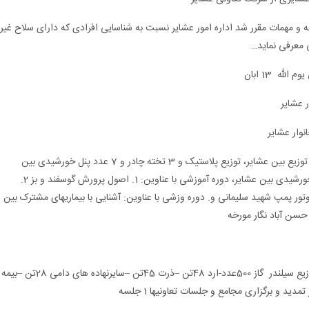
ه و مهمات مقرر شد اداره امور عشایر نسبت به شناسایی افرادی که دارای سلاح غیر
ی معرفی نماید…
له 13 ابان
احداث 2 آبراه در مناطق فرهادی، خرید لوله و تانکر و توزیع بین عشایر، توزیع پلاستیک و 3 تخته چادر و 7 عدد پنل خورشیدی بین
عشایر، توزیع پلاستیک و 3 تخته چادر و 7 عدد پنل خورشیدی بین عشایر، دوره آموزشی با عناوین: 1. اصول پرورش گوسفند و بز 2.
وتور پمپ شهید سلیمانی و. دوره وزشی با عناوین: آشنایی با بیماریهای مشترک بین
حسن آباد نگار مورخه
توزیع جو 120تن –سبوس 52تن –کنسانتره 60تن – توزیع سیلندر گاز 500عدد-ارد 48تن –ذرت 45تن –سایرنهاده های دامی 28تن –بیمه