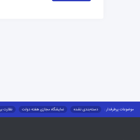
موضوعات پرطرفدار :
دسته‌بندی نشده
نمایشگاه مجازی هفته دولت
نظارت بر
قوانین و مقررات
فرهنگ عشایر
فرآیندها
عملکردها
عشایر استان
توزیع کالاهای یارانه ای عشایر
تشکیلات اداری