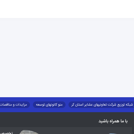
 شبکه توزیع شرکت تعاونیهای عشایر استان کر
منو کانونهای توسعه
مزایدات و مناقصات
طرح و برنامه
صندوق بیمه اجتماعی روستائیان وعشایر
روند ساماندهی عشایر داو
با ما همراه باشید
تخصیص اع