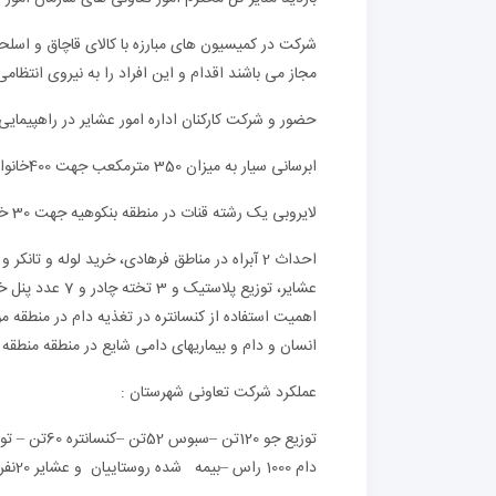
شرکت در کمیسیون های مبارزه با کالای قاچاق و اسلح
مجاز می باشند اقدام و این افراد را به نیروی انتظام
حضور و شرکت کارکنان اداره امور عشایر در راهپیمایی یوم ال
ابرسانی سیار به میزان 350 مترمکعب جهت 400خانوار عشایر
لایروبی یک رشته قنات در منطقه بنکوهیه جهت 30 خانوار عشایر
اهمیت استفاده از کنسانتره در تغذیه دام در منطقه م
انسان و دام و بیماریهای دامی شایع در منطقه منطقه 
عملکرد شرکت تعاونی شهرستان :
دام 1000 راس –بیمه شده روستاییان و عشایر 20نفر تمدید و برگزاری مجامع و جلسات تعاونیها 1 جلسه