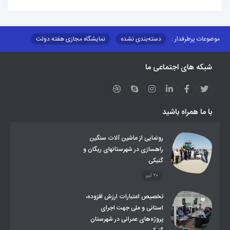
موضوعات پرطرفدار :
دسته‌بندی نشده
نمایشگاه مجازی هفته دولت
نظارت بر شبکه توزیع شرکت تعاونیهای عشایر استان کر
منو کانونهای توسعه
شبکه های اجتماعی ما
مزایدات و مناقصات
محتوای کانون توسعه
لینکهای مرتبط
لینکهای استانی
قوانین و مقررات
فرهنگ عشایر
فرآیندها
عملکردها
عشایر استان
طرح و برنامه
صندوق بیمه اجتماعی روستائیان وعشایر
با ما همراه باشید
روند ساماندهی عشایر داوطلب اسکان
جاذبه های گردشگری
توزیع گاز مایع در مناطق عشایری
توزیع کالاهای یارانه ای عشایر
تشکیلات اداری
رونمایی از ماشین آلات سنگین
راهسازی در شهرستانهای ریگان و
گنبکی
۲۰ تیر
تخصیص اعتبارات ارزش افزوده،
استانی و ملی جهت اجرای
پروژه‌های عمرانی در شهرستان