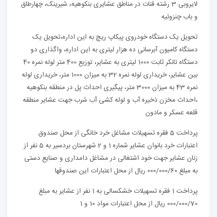
لایروبی 3 رشته قنات در مناطق عشایری بنکوهیه، شیرینک، چهارطاق
و باب چنزوئیه
تحویل یک دستگاه خودروی پیکاپ ریچ به این اداره،تحویل یک
دستگاه کامیون آبرسانی ده هزار لیتری به این اداره، واگذاری دو
دستگاه تانکر ثابت 1000 لیتری به عشایر، توزیع 400 متر لوله نمره 40
بین عشایر، خریداری لوله نمره 32 به میزان 1000 متر، خریداری لوله
نمره 43 به میزان 3000 متر، پیگیری احداث پل در منطقه بنکوهیه
،احداث مخزن ذخیره آب و لوله کشی آب شرب جهت عشایر منطقه
قلعه عسکر و مادون
پرداخت 5 فقره تسهیلات مشاغل خرد خانگی از محل صندوق
اعتبارات خرد بانوان عشایر شماره 1 و 2 شهرستان بردسیر به 5 نفر از
زنان عشایر جهت خود اشتغالی در مشاغل دامداری و صنایع دستی
به مبلغ 000/000/60 ریال از محل اعتبارات این صندوقها
پرداخت 1 فقره تسهیلات خشکسالی به 1 نفر از عشایر به مبلغ
000/000/70 ریال از محل اعتبارات مواد 10 و 1