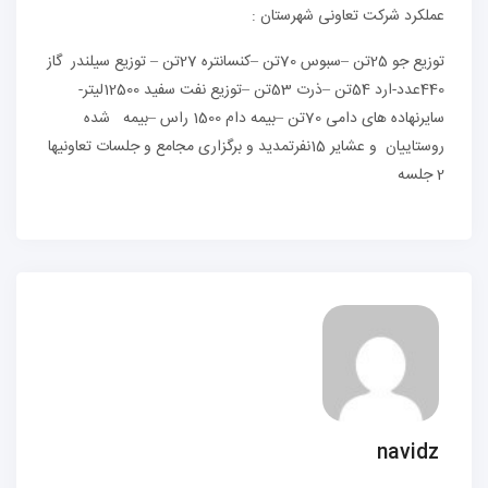
عملکرد شرکت تعاونی شهرستان :
توزیع جو 25تن –سبوس 70تن –کنسانتره 27تن – توزیع سیلندر گاز
440عدد-ارد 54تن –ذرت 53تن –توزیع نفت سفید 12500لیتر-
سایرنهاده های دامی 70تن –بیمه دام 1500 راس –بیمه شده
روستاییان و عشایر 15نفرتمدید و برگزاری مجامع و جلسات تعاونیها
2 جلسه
navidz