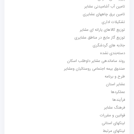
تامین آب آشامیدنی عشایر
تامین برق چاههای عشایری
تشکیلات اداری
توزیع کالاهای یارانه ای عشایر
توزیع گاز مایع در مناطق عشایری
جاذبه های گردشگری
دسته‌بندی نشده
روند ساماندهی عشایر داوطلب اسکان
صندوق بیمه اجتماعی روستائیان وعشایر
طرح و برنامه
عشایر استان
عملکردها
فرآیندها
فرهنگ عشایر
قوانین و مقررات
لینکهای استانی
لینکهای مرتبط