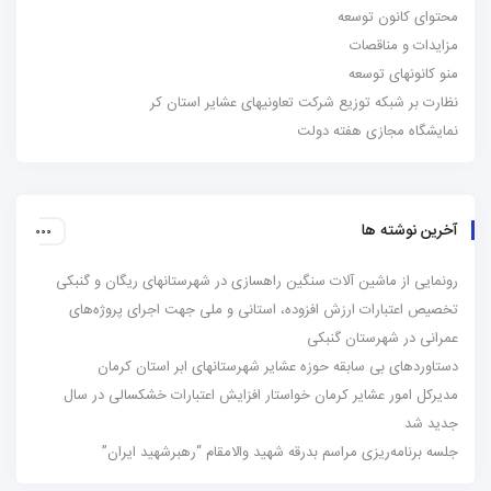
محتوای کانون توسعه
مزایدات و مناقصات
منو کانونهای توسعه
نظارت بر شبکه توزیع شرکت تعاونیهای عشایر استان کر
نمایشگاه مجازی هفته دولت
آخرین نوشته ها
رونمایی از ماشین آلات سنگین راهسازی در شهرستانهای ریگان و گنبکی
تخصیص اعتبارات ارزش افزوده، استانی و ملی جهت اجرای پروژه‌های
عمرانی در شهرستان گنبکی
دستاوردهای بی سابقه حوزه عشایر شهرستانهای ابر استان کرمان
مدیرکل امور عشایر کرمان خواستار افزایش اعتبارات خشکسالی در سال
جدید شد
جلسه برنامه‌ریزی مراسم بدرقه شهید والامقام “رهبرشهید ایران”