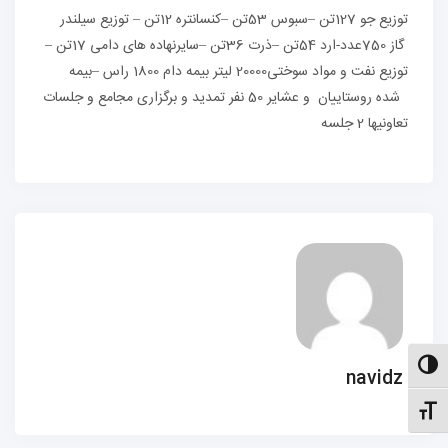
توزیع جو 127تن –سبوس 53تن –کنسانتره 12تن – توزیع سیلندر
گاز 750عدد-ارد 54تن –ذرت 36تن –سایرنهاده های دامی 17تن –
توزیع نفت و مواد سوختی20000 لیتر بیمه دام 1800 راس –بیمه
شده روستاییان و عشایر 50 نفر تمدید و برگزاری مجامع و جلسات
تعاونیها 2 جلسه
الت کنتراست بالا
navidz
نظیم اندازهٔ فونت