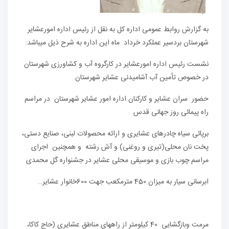
به گزارش روابط عمومی اداره کل به نقل از رئیس اداره امورعشایر
شهرستان بردسیر عملکرد خرداد ماه این اداره به شرح ذیل میباشد:
نشست رئیس اداره امورعشایر در کارگروه آب و کشاورزی شهرستان
در خصوص تأمین آب آشامیدنی عشایر شهرستان
حضور سران عشایر و کارکنان اداره امور عشایر شهرستان در مراسم
راه پیمائی روز جهانی قدس
برپائی سیاه چادرهای عشایری و ارائه محصولات لبنی، صنایع دستی،
پخت نان محلی(تیری و روغنی) و آش رشته و همچنین اجرای
مراسم چوب بازی و موسیقی محلی عشایر در جشنواره گل محمدی
ابرسانی سیار به میزان 450 مترمکعب جهت 600خانوار عشایر…
مرمت وبازگشایی 40 کیلومتر از راههای مناطق عشایری (حاج کاکا،