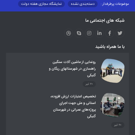
موضوعات پرطرفدار :
دسته‌بندی نشده
نمایشگاه مجازی هفته دولت
نظارت بر شبکه توزیع شرکت تعاونیهای عشایر استان کر
منو کانونهای توسعه
شبکه های اجتماعی ما
مزایدات و مناقصات
محتوای کانون توسعه
لینکهای مرتبط
لینکهای استانی
قوانین و مقررات
فرهنگ عشایر
فرآیندها
عملکردها
عشایر استان
طرح و برنامه
صندوق بیمه اجتماعی روستائیان وعشایر
با ما همراه باشید
روند ساماندهی عشایر داوطلب اسکان
جاذبه های گردشگری
توزیع گاز مایع در مناطق عشایری
توزیع کالاهای یارانه ای عشایر
تشکیلات اداری
رونمایی از ماشین آلات سنگین
راهسازی در شهرستانهای ریگان و
گنبکی
۲۰ تیر
تخصیص اعتبارات ارزش افزوده،
استانی و ملی جهت اجرای
پروژه‌های عمرانی در شهرستان
گنبکی
۲۰ تیر