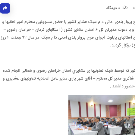
0 دیدگاه
 پروار بندی امانی دام سبک عشایر کشور با حضور مسوولین محترم امور تعانیها و
مدیران عامل اتحادیه شرکتهای تعاونی عشایری کشور و با دعوت مدیران کل 6 استان عشایر کشور ( استانهای کرمان – خراسان رضوی –
 استانهای پایلوت اجرای طرح پروار بندی امانی دام سبک در سال 92
،
بمدت 2 روز
)
برگزار گرديد.
ر که توسط شبکه تعاونیها ی عشایري
استان خراسان رضوی و شمالی انجام شده
س شاکری مدیر کل محترم – آقای شهر یاری مدیر عامل اتحادیه تعاونیهای عشایری و
 حضور داشتند .