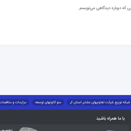
نی که دوباره دیدگاهی می‌نویسم.
 شبکه توزیع شرکت تعاونیهای عشایر استان کر
منو کانونهای توسعه
مزایدات و مناقصات
طرح و برنامه
صندوق بیمه اجتماعی روستائیان وعشایر
روند ساماندهی عشایر داو
با ما همراه باشید
تخصیص اع