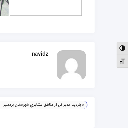
الت کنتراست بالا
navidz
نظیم اندازهٔ فونت
«
بازديد مدير كل از مناطق عشايري شهرستان بردسير