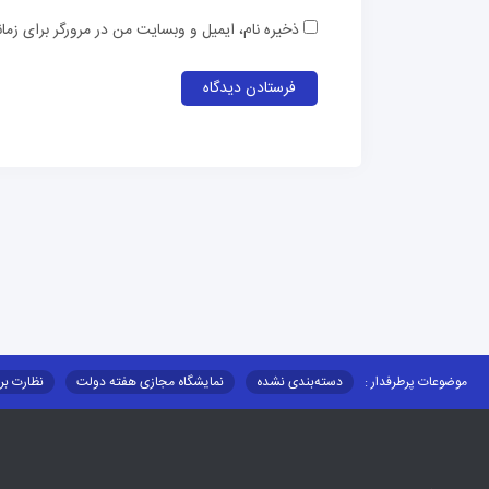
ذخیره نام، ایمیل و وبسایت من در مرورگر برای زما
موضوعات پرطرفدار :
دسته‌بندی نشده
نمایشگاه مجازی هفته دولت
نظارت بر
قوانین و مقررات
فرهنگ عشایر
فرآیندها
عملکردها
عشایر استان
توزیع کالاهای یارانه ای عشایر
تشکیلات اداری