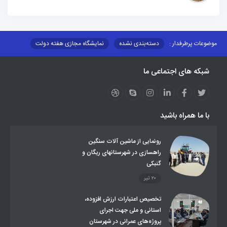
 پرطرفدار :
دسته‌بندی نشده
نمایشگاه مجازی هفته دولت
 بر شبکه توزیع شرکت تعاونیهای عشایر استان کر
منو کانونهای توسعه
ه های اجتماعی ما
ات و مناقصات
محتوای کانون توسعه
لینکهای مرتبط
ای استانی
قوانین و مقررات
فرهنگ عشایر
فرآیندها
دها
عشایر استان
طرح و برنامه
 بیمه اجتماعی روستائیان وعشایر
ا همراه باشید
ساماندهی عشایر داوطلب اسکان
جاذبه های گردشگری
 گاز مایع در مناطق عشایری
توزیع کالاهای یارانه ای عشایر
ات اداری
رونمایی از ماشین آلات سنگین
راهسازی در شهرستانهای ریگان و
گنبکی
۲۰ تیر
تخصیص اعتبارات ارزش افزوده،
استانی و ملی جهت اجرای
پروژه‌های عمرانی در شهرستان