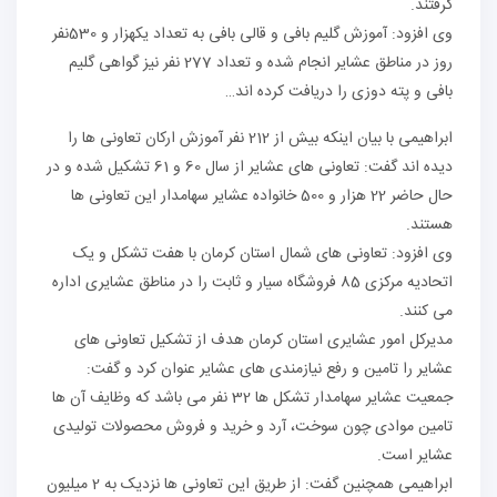
تند.
وی افزود: آموزش گلیم بافی و قالی بافی به تعداد یکهزار و 530نفر
روز در مناطق عشایر انجام شده و تعداد 277 نفر نیز گواهی گلیم
ی و پته دوزی را دریافت کرده اند…
ابراهیمی با بیان اینکه بیش از 212 نفر آموزش ارکان تعاونی ها را
دیده اند گفت: تعاونی های عشایر از سال 60 و 61 تشکیل شده و در
حال حاضر 22 هزار و 500 خانواده عشایر سهامدار این تعاونی ها
تند.
افزود: تعاونی های شمال استان کرمان با هفت تشکل و یک
اتحادیه مرکزی 85 فروشگاه سیار و ثابت را در مناطق عشایری اداره
کنند.
رکل امور عشایری استان کرمان هدف از تشکیل تعاونی های
یر را تامین و رفع نیازمندی های عشایر عنوان کرد و گفت:
جمعیت عشایر سهامدار تشکل ها 32 نفر می باشد که وظایف آن ها
مین موادی چون سوخت، آرد و خرید و فروش محصولات تولیدی
ایر است.
ابراهیمی همچنین گفت: از طریق این تعاونی ها نزدیک به 2 میلیون