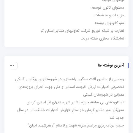
ای مرتبط
ای کانون توسعه
دات و مناقصات
انونهای توسعه
 بر شبکه توزیع شرکت تعاونیهای عشایر استان کر
شگاه مجازی هفته دولت
ن نوشته ها
ایی از ماشین آلات سنگین راهسازی در شهرستانهای ریگان و گنبکی
ص اعتبارات ارزش افزوده، استانی و ملی جهت اجرای پروژه‌های
نی در شهرستان گنبکی
وردهای بی سابقه حوزه عشایر شهرستانهای ابر استان کرمان
کل امور عشایر کرمان خواستار افزایش اعتبارات خشکسالی در سال
 شد
برنامه‌ریزی مراسم بدرقه شهید والامقام “رهبرشهید ایران”