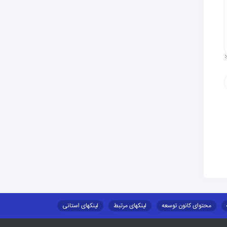
محتوای کانون توسعه
لینکهای مرتبط
لینکهای استانی
طلب اسکان
جاذبه های گردشگری
توزیع گاز مایع در مناطق عشایری