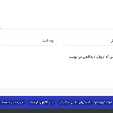
وب‌سایت
یک
نی که دوباره دیدگاهی می‌نویسم.
 شبکه توزیع شرکت تعاونیهای عشایر استان کر
منو کانونهای توسعه
مزایدات و مناقصات
طرح و برنامه
صندوق بیمه اجتماعی روستائیان وعشایر
روند ساماندهی عشایر داو