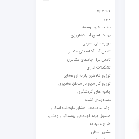
special
اخبار
برنامه های توسعه
بهبود تامین آب کشاورزی
پروژه های عمرانی
تامین آب آشامیدنی عشایر
تامین برق چاههای عشایری
تشکیلات اداری
توزیع کالاهای یارانه ای عشایر
توزیع گاز مایع در مناطق عشایری
جاذبه های گردشگری
دسته‌بندی نشده
روند ساماندهی عشایر داوطلب اسکان
صندوق بیمه اجتماعی روستائیان وعشایر
طرح و برنامه
عشایر استان