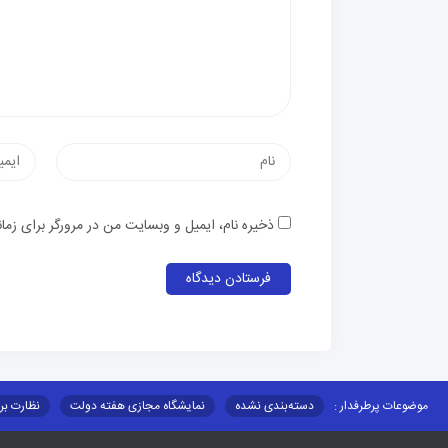
نام
پست
الکترون
ذخیره نام، ایمیل و وبسایت من در مرورگر برای زما
موضوعات پرطرفدار :
دسته‌بندی نشده
نمایشگاه مجازی هفته دولت
نظارت بر
قوانین و مقررات
فرهنگ عشایر
فرآیندها
عملکردها
عشایر استان