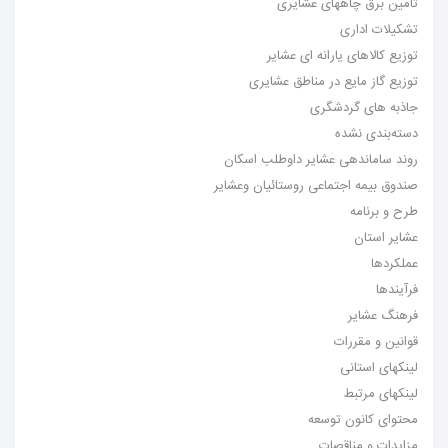
تامین برق چاههای عشایری
تشکیلات اداری
توزیع کالاهای یارانه ای عشایر
توزیع گاز مایع در مناطق عشایری
جاذبه های گردشگری
دسته‌بندی نشده
روند ساماندهی عشایر داوطلب اسکان
صندوق بیمه اجتماعی روستائیان وعشایر
طرح و برنامه
عشایر استان
عملکردها
فرآیندها
فرهنگ عشایر
قوانین و مقررات
لینکهای استانی
لینکهای مرتبط
محتوای کانون توسعه
مزایدات و مناقصات