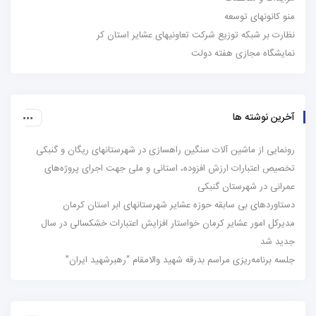
منو کانونهای توسعه
نظارت بر شبکه توزیع شرکت تعاونیهای عشایر استان کر
نمایشگاه مجازی هفته دولت
آخرین نوشته ها
رونمایی از ماشین آلات سنگین راهسازی در شهرستانهای ریگان و گنبکی
تخصیص اعتبارات ارزش افزوده، استانی و ملی جهت اجرای پروژه‌های
عمرانی در شهرستان گنبکی
دستاوردهای بی سابقه حوزه عشایر شهرستانهای ابر استان کرمان
مدیرکل امور عشایر کرمان خواستار افزایش اعتبارات خشکسالی در سال
جدید شد
جلسه برنامه‌ریزی مراسم بدرقه شهید والامقام “رهبرشهید ایران”