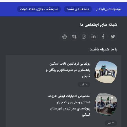
موضوعات پرطرفدار :
دسته‌بندی نشده
نمایشگاه مجازی هفته دولت
نظارت بر شبکه توزیع شرکت تعاونیهای عشایر استان کر
منو کانونهای توسعه
شبکه های اجتماعی ما
مزایدات و مناقصات
محتوای کانون توسعه
لینکهای مرتبط
لینکهای استانی
قوانین و مقررات
فرهنگ عشایر
فرآیندها
عملکردها
عشایر استان
طرح و برنامه
صندوق بیمه اجتماعی روستائیان وعشایر
با ما همراه باشید
روند ساماندهی عشایر داوطلب اسکان
جاذبه های گردشگری
توزیع گاز مایع در مناطق عشایری
توزیع کالاهای یارانه ای عشایر
تشکیلات اداری
رونمایی از ماشین آلات سنگین
راهسازی در شهرستانهای ریگان و
گنبکی
۲۰ تیر
تخصیص اعتبارات ارزش افزوده،
استانی و ملی جهت اجرای
پروژه‌های عمرانی در شهرستان
گنبکی
۲۰ تیر