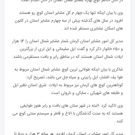
در حال حاضر کوچ بهاره عشایر شمال استان در حال انجام است
وی با بیان اینکه تنها یک چهار م کل عشایر استان کوچ رو هستند
افزود در سال های گذشته بیش از سه چهارم عشایر استان در کانون
های اسکان عشایری مستقر شده اند .
مدیر کل امور عشایر استان کرمان شمار عشایر شمال استان را 14 هزار
و 250 خانوار ذکر کرد و گفت ایل سلیمانی و ایل لری از بزرگترین
ایلات شمال استان هستند که در مناطق رابر و بافت مستقرمی باشند.
شاکری با بیان اینکه طولانی ترین کوچ عشایر شمال استان مربوط به
طوا یف افشار، ایل رایینی و سیاه جل می باشد، تصریح کرد:
کوتاهترین کوچ های کرمان نیز مربوط به ایلات شرق استان نظیر ایل
و طابفه های شهیکی ، سابکی و ناروئی است .
وی تاکید کرد :البته در شهر ستان های بافت و رابر هنوز طوایفی
هستند که به سنت گذشتگان با الاغ و قاطر و سیستم سنتی کوچ می
کنند .
مدیر کل امور عشایری استان کرمان افزود: هر ساله 3 هزار و 500 تا