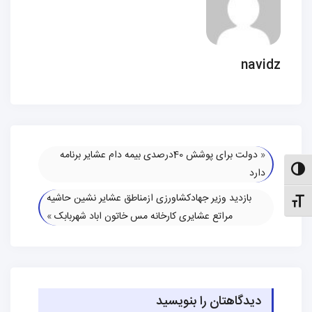
navidz
«
دولت برای پوشش 40درصدی بیمه دام عشایر برنامه
الت کنتراست بالا
دارد
بازدید وزیر جهادکشاورزی ازمناطق عشایر نشین حاشیه
نظیم اندازهٔ فونت
مراتع عشایری کارخانه مس خاتون اباد شهربابک
»
دیدگاهتان را بنویسید