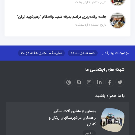
تاریخ انتشار: ۷ اردیبهشت
جلسه برنامه‌ریزی مراسم بدرقه شهید والامقام "رهبرشهید ایران"
تاریخ انتشار: ۷ اردیبهشت
موضوعات پرطرفدار :
دسته‌بندی نشده
نمایشگاه مجازی هفته دولت
نظارت بر شبکه توزیع شرکت تعاونیهای عشایر استان کر
منو کانونهای توسعه
شبکه های اجتماعی ما
مزایدات و مناقصات
محتوای کانون توسعه
لینکهای مرتبط
لینکهای استانی
قوانین و مقررات
فرهنگ عشایر
فرآیندها
عملکردها
عشایر استان
طرح و برنامه
صندوق بیمه اجتماعی روستائیان وعشایر
با ما همراه باشید
روند ساماندهی عشایر داوطلب اسکان
جاذبه های گردشگری
توزیع گاز مایع در مناطق عشایری
توزیع کالاهای یارانه ای عشایر
تشکیلات اداری
رونمایی از ماشین آلات سنگین
راهسازی در شهرستانهای ریگان و
گنبکی
۲۰ تیر