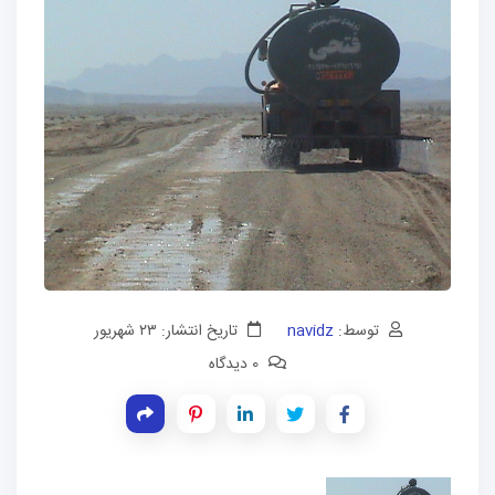
توسط:
navidz
تاریخ انتشار: ۲۳ شهریور
0 دیدگاه