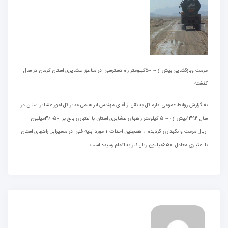
مرمت وبازگشایی بیش از 5000کیلومتر راه دسترسی در مناطق عشایری استان کرمان در سال
گذشته
به گزارش روابط عمومی اداره کل به نقل از آقای مهندس ابراهیمی مدیر کل امور عشایر استان در
سال 1394بیش از 5000 کیلومتر راههای عشایری استان با اعتباری بالغ بر 3/050میلیون
ریال مرمت و نگهداری گردیده ، همچنین احداث10 مورد ابنیه فنی در مسیرایل راههای استان
با اعتباری معادل 650میلیون ریال نیز به اتمام رسیده است.