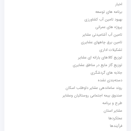
اخبار
برنامه های توسعه
بهبود تامین آب کشاورزی
پروژه های عمرانی
تامین آب آشامیدنی عشایر
تامین برق چاههای عشایری
تشکیلات اداری
توزیع کالاهای یارانه ای عشایر
توزیع گاز مایع در مناطق عشایری
جاذبه های گردشگری
دسته‌بندی نشده
روند ساماندهی عشایر داوطلب اسکان
صندوق بیمه اجتماعی روستائیان وعشایر
طرح و برنامه
عشایر استان
عملکردها
فرآیندها