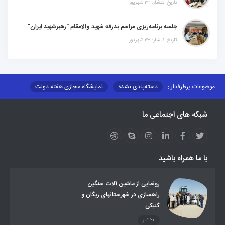
تاریخ انتشار: ۲۳ شهریور
جلسه برنامه‌ریزی مراسم بدرقه شهید والامقام "رهبرشهید ایران"
تاریخ انتشار: ۲۳ شهریور
موضوعات پرطرفدار :
دسته‌بندی نشده
نمایشگاه مجازی هفته دولت
نظارت بر شبکه توزیع شرکت تعاونیهای عشایر استان کر
منو کانونهای توسعه
شبکه های اجتماعی ما
مزایدات و مناقصات
محتوای کانون توسعه
لینکهای مرتبط
لینکهای استانی
قوانین و مقررات
فرهنگ عشایر
فرآیندها
عملکردها
عشایر استان
طرح و برنامه
صندوق بیمه اجتماعی روستائیان وعشایر
با ما همراه باشید
روند ساماندهی عشایر داوطلب اسکان
جاذبه های گردشگری
توزیع گاز مایع در مناطق عشایری
توزیع کالاهای یارانه ای عشایر
تشکیلات اداری
رونمایی از ماشین آلات سنگین
راهسازی در شهرستانهای ریگان و
گنبکی
۲۰ تیر