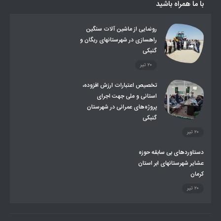
با ما همراه باشید
روند ساماندهی عشایر داوطلب اسکان
جاذبه های گردشگری
توزیع گاز مایع در مناطق عشایری
توزیع کالاهای یارانه ای عشایر
تشکیلات اداری
رونمایی از ماشین آلات سنگین
راهسازی در شهرستانهای ریگان و
گنبکی
۲۰ تیر
تخصیص اعتبارات ارزش افزوده،
استانی و ملی جهت اجرای
پروژه‌های عمرانی در شهرستان
گنبکی
۲۰ تیر
دستاوردهای بی سابقه حوزه
عشایر شهرستانهای ابر استان
کرمان
۲۰ تیر