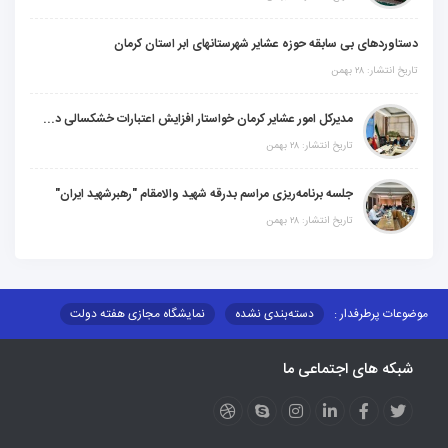
دستاوردهای بی سابقه حوزه عشایر شهرستانهای ابر استان کرمان
تاریخ انتشار: ۲۸ بهمن
مدیرکل امور عشایر کرمان خواستار افزایش اعتبارات خشکسالی در سال جدید شد
تاریخ انتشار: ۲۸ بهمن
جلسه برنامه‌ریزی مراسم بدرقه شهید والامقام "رهبرشهید ایران"
تاریخ انتشار: ۲۸ بهمن
موضوعات پرطرفدار :
دسته‌بندی نشده
نمایشگاه مجازی هفته دولت
نظارت بر شبکه توزیع شرکت تعاونیهای عشایر استان کر
منو کانونهای توسعه
شبکه های اجتماعی ما
مزایدات و مناقصات
محتوای کانون توسعه
لینکهای مرتبط
لینکهای استانی
قوانین و مقررات
فرهنگ عشایر
فرآیندها
عملکردها
عشایر استان
طرح و برنامه
صندوق بیمه اجتماعی روستائیان وعشایر