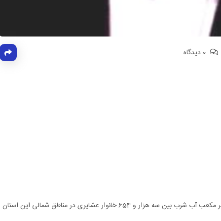
0 دیدگاه
مدیر کل امور عشایر استان کرمان گفت: روزانه 600 متر مکعب آب شرب بین سه هزار و 654 خانوار عشایری در مناطق شمالی این استان