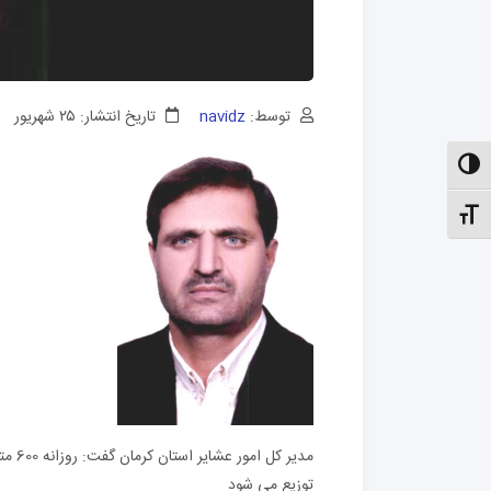
توسط:
navidz
تاریخ انتشار: ۲۵ شهریور
الت کنتراست بالا
نظیم اندازهٔ فونت
توزیع می شود