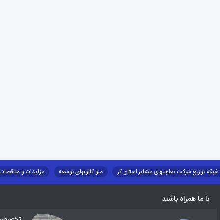
 شبکه توزیع شرکت تعاونیهای عشایر استان کر
منو کانونهای توسعه
مزایدات و مناقصات
طرح و برنامه
صندوق بیمه اجتماعی روستائیان وعشایر
روند ساماندهی عشایر داو
با ما همراه باشید
تخصیص اع