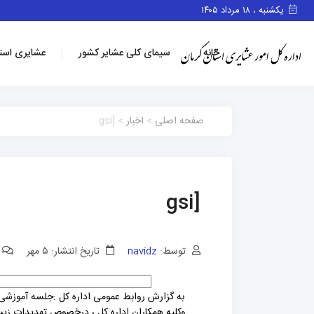
یکشنبه ، ۱۸ مرداد ۱۴۰۵
خانه
سیمای کلی عشایر کشور
عشایری است
صفحه اصلی
>
اخبار
> [gsi
[gsi
توسط:
navidz
تاریخ انتشار: ۵ مهر
به گزارش روابط عمومی اداره کل :جلسه آموزشی پ
وکلیه همکاران اداره کل ، درخصوص تهدیدات زیس