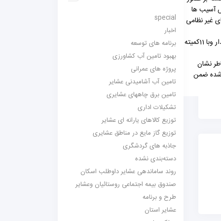
ش آسیب ها
special
ای غیر نظامی
اخبار
ایشان تاکید کردند: بایستی کمیته پدافند غیرعامل به ریاست مدیر دستگاه تشکیل شود ودرسطح استان نیز این کمیته به ریاست استاندار وبا 11کمیته
برنامه های توسعه
بهبود تامین آب کشاورزی
اطر نشان
پروژه های عمرانی
ر شده ضمن
تامین آب آشامیدنی عشایر
تامین برق چاههای عشایری
تشکیلات اداری
توزیع کالاهای یارانه ای عشایر
توزیع گاز مایع در مناطق عشایری
جاذبه های گردشگری
دسته‌بندی نشده
روند ساماندهی عشایر داوطلب اسکان
صندوق بیمه اجتماعی روستائیان وعشایر
طرح و برنامه
عشایر استان