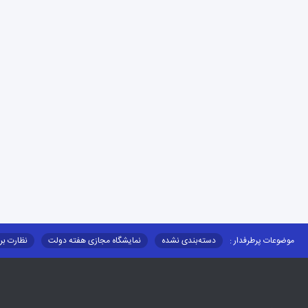
موضوعات پرطرفدار :
دسته‌بندی نشده
نمایشگاه مجازی هفته دولت
نظارت بر
قوانین و مقررات
فرهنگ عشایر
فرآیندها
عملکردها
عشایر استان
توزیع کالاهای یارانه ای عشایر
تشکیلات اداری