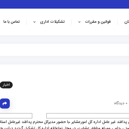
ان
قوانین و مقررات
تشکیلات اداری
تماس با ما
اخبار
0 دیدگاه
دافند غیر عامل اداره کل امورعشایر ،با حضور مدیرکل محترم پدافند غیرعامل استا
تی ،دامی ومرتع مناطق عشایری در محل نمازخانه اداره کل تشکیل گردید.دراین 