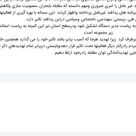
ند غیر عامل را امری ضروری ومهم دانسته که مقابله بابحران ،مصونیت سازی وکاه
رنامه های پدافند غیرعامل پرداخته واظهار کردند :این مساله با بهره گیری از فعالیته
فنی ،زیستی ،مهندسی ،اجتماعی وسیاسی دراین پدافند تاثیر دارد.
زیر مجموعه است.
برطرف کرد .زیرا تهدید هرجا که آسیب پذیر باشد تاثیر خود را می گذارد همچنین خ
م رادرکنار دیگر فعالیتها تحت تاثیر قرار دهدوبایستی دربرابر تمام تهدیدهای ذک
یی تهدیدآمادگی توان مقابله رادرخود ارتقا دهیم .