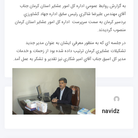
به گزارش روابط عمومي اداره كل امور عشاير استان كرمان جناب
آقاي مهندس عليرضا شاكري رئيس سابق اداره جهاد كشاورزي
بردسير كرمان به سمت سرپرست اداره كل امور عشاير استان كرمان
منصوب گرديدند.
در جلسه اي كه به منظور معرفي ايشان به عنوان مدير جديد
تشكيلات عشايري كرمان ترتيب داده شده بود از زحمات و خدمات
مدير كل اسبق جناب آقاي امير شكاري نيز تقدير و تشكر به عمل آمد.
navidz