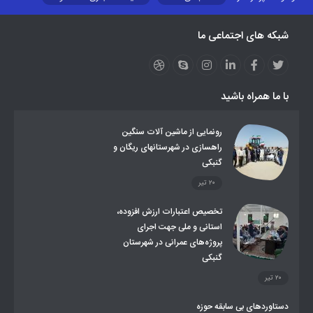
نظارت بر شبکه توزیع شرکت تعاونیهای عشایر استان کر
منو کانونهای توسعه
شبکه های اجتماعی ما
مزایدات و مناقصات
محتوای کانون توسعه
لینکهای مرتبط
لینکهای استانی
قوانین و مقررات
فرهنگ عشایر
فرآیندها
عملکردها
عشایر استان
طرح و برنامه
صندوق بیمه اجتماعی روستائیان وعشایر
با ما همراه باشید
روند ساماندهی عشایر داوطلب اسکان
جاذبه های گردشگری
توزیع گاز مایع در مناطق عشایری
توزیع کالاهای یارانه ای عشایر
تشکیلات اداری
رونمایی از ماشین آلات سنگین
راهسازی در شهرستانهای ریگان و
گنبکی
۲۰ تیر
تخصیص اعتبارات ارزش افزوده،
استانی و ملی جهت اجرای
پروژه‌های عمرانی در شهرستان
گنبکی
۲۰ تیر
دستاوردهای بی سابقه حوزه