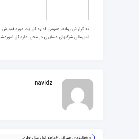
امورمالي شركتهاي عشايري در محل اداره كل امورعشا
navidz
«
فعالیتهای عمرانی 6ماهه اول سال جاری