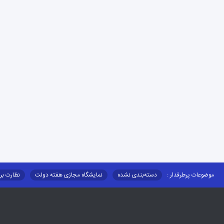
موضوعات پرطرفدار :
دسته‌بندی نشده
نمایشگاه مجازی هفته دولت
نظارت بر
قوانین و مقررات
فرهنگ عشایر
فرآیندها
عملکردها
عشایر استان
توزیع کالاهای یارانه ای عشایر
تشکیلات اداری