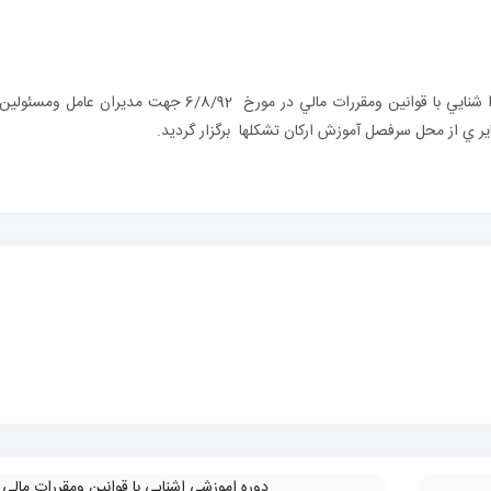
به گزارش روابط عمومي اداره كل يك دوره آموزش ا شنايي با قوانين ومقررات مالي در مورخ 6/8/92 جهت مديران عامل ومسئولين
ير ي از محل سرفصل آموزش اركان تشکلها برگزار گردید.
دوره اموزشی اشنایی با قوانین ومقررات مالی
»