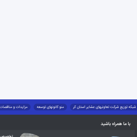
 شبکه توزیع شرکت تعاونیهای عشایر استان کر
منو کانونهای توسعه
مزایدات و مناقصات
طرح و برنامه
صندوق بیمه اجتماعی روستائیان وعشایر
روند ساماندهی عشایر داو
با ما همراه باشید
تخصیص اع