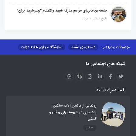
جلسه برنامه‌ریزی مراسم بدرقه شهید والامقام "رهبرشهید ایران"
تاریخ انتشار: ۹ مرداد
موضوعات پرطرفدار :
دسته‌بندی نشده
نمایشگاه مجازی هفته دولت
نظارت بر شبکه توزیع شرکت تعاونیهای عشایر استان کر
منو کانونهای توسعه
شبکه های اجتماعی ما
مزایدات و مناقصات
محتوای کانون توسعه
لینکهای مرتبط
لینکهای استانی
قوانین و مقررات
فرهنگ عشایر
فرآیندها
عملکردها
عشایر استان
طرح و برنامه
صندوق بیمه اجتماعی روستائیان وعشایر
با ما همراه باشید
روند ساماندهی عشایر داوطلب اسکان
جاذبه های گردشگری
توزیع گاز مایع در مناطق عشایری
توزیع کالاهای یارانه ای عشایر
تشکیلات اداری
رونمایی از ماشین آلات سنگین
راهسازی در شهرستانهای ریگان و
گنبکی
۲۰ تیر