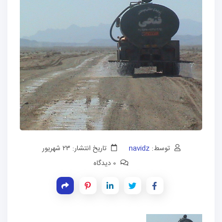
توسط:
navidz
تاریخ انتشار: ۲۳ شهریور
0 دیدگاه