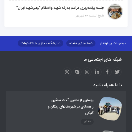
جلسه برنامه‌ریزی مراسم بدرقه شهید والامقام "رهبرشهید ایران"
تاریخ انتشار: ۲۳ شهریور
موضوعات پرطرفدار :
دسته‌بندی نشده
نمایشگاه مجازی هفته دولت
نظارت بر شبکه توزیع شرکت تعاونیهای عشایر استان کر
منو کانونهای توسعه
شبکه های اجتماعی ما
مزایدات و مناقصات
محتوای کانون توسعه
لینکهای مرتبط
لینکهای استانی
قوانین و مقررات
فرهنگ عشایر
فرآیندها
عملکردها
عشایر استان
طرح و برنامه
صندوق بیمه اجتماعی روستائیان وعشایر
با ما همراه باشید
روند ساماندهی عشایر داوطلب اسکان
جاذبه های گردشگری
توزیع گاز مایع در مناطق عشایری
توزیع کالاهای یارانه ای عشایر
تشکیلات اداری
رونمایی از ماشین آلات سنگین
راهسازی در شهرستانهای ریگان و
گنبکی
۲۰ تیر