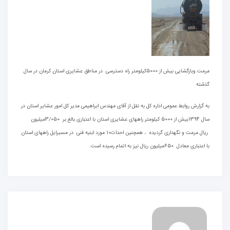
مرمت وبازگشایی بیش از 5000کیلومتر راه دسترسی در مناطق عشایری استان کرمان در سال
گذشته
به گزارش روابط عمومی اداره کل به نقل از آقای مهندس ابراهیمی مدیر کل امور عشایر استان در
سال 1394بیش از 5000 کیلومتر راههای عشایری استان با اعتباری بالغ بر 3/050میلیون
ریال مرمت و نگهداری گردیده ، همچنین احداث10 مورد ابنیه فنی در مسیرایل راههای استان
با اعتباری معادل 650میلیون ریال نیز به اتمام رسیده است.