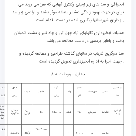
انحرافی و سد های زیر
زمینی وکنترل آبهایی که هرز می روند می
توان در جهت بهبود زندگی عشایر
منطقه موثر باشند و اراضی زیر سد
.
از طریق شهرستانها پیگیری شده در دست
اقدام است
عملیات آبخیزداری کانونهای آباد چهل تن و چاه قنبر و دشت شمیلان
بافت و باغابر
.
بردسیر در دست مطالعه می باشد
سد سرگریچ فاریاب در سالهای گذشته طراحی و مطالعه گردیده و
.
جهت اجرا به اداره آبخیزداری تحویل گردیده است
جداول مربوط به بند8
پتانسیل
حجم
برآورد
محل
محل
محل
شهرستان
واحد
خانوار
طایفه
ها
کار
ریالی
ییلاق
قشلاق
چاه
کاسه-
اراضی
لری-
درختی
تنگوئیه
سیرجان
250
هکتار
2500000
50
طبق-
زیر سد
قرایی
-تنگوئیه
سنگ
آتش
250/30000
ذیل و
“
سد نسا
بم
46000
“
گرگندی
بادمشک