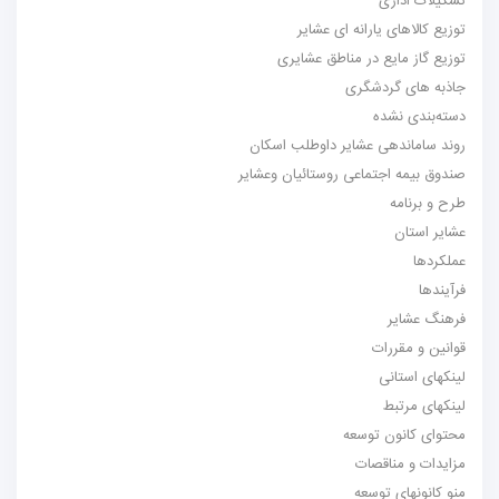
تشکیلات اداری
توزیع کالاهای یارانه ای عشایر
توزیع گاز مایع در مناطق عشایری
جاذبه های گردشگری
دسته‌بندی نشده
روند ساماندهی عشایر داوطلب اسکان
صندوق بیمه اجتماعی روستائیان وعشایر
طرح و برنامه
عشایر استان
عملکردها
فرآیندها
فرهنگ عشایر
قوانین و مقررات
لینکهای استانی
لینکهای مرتبط
محتوای کانون توسعه
مزایدات و مناقصات
منو کانونهای توسعه