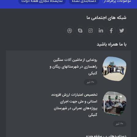
موضوعات پرطرفدار :
دسته‌بندی نشده
نمایشگاه مجازی هفته دولت
نظارت بر شبکه توزیع شرکت تعاونیهای عشایر استان کر
منو کانونهای توسعه
شبکه های اجتماعی ما
مزایدات و مناقصات
محتوای کانون توسعه
لینکهای مرتبط
لینکهای استانی
قوانین و مقررات
فرهنگ عشایر
فرآیندها
عملکردها
عشایر استان
طرح و برنامه
صندوق بیمه اجتماعی روستائیان وعشایر
با ما همراه باشید
روند ساماندهی عشایر داوطلب اسکان
جاذبه های گردشگری
توزیع گاز مایع در مناطق عشایری
توزیع کالاهای یارانه ای عشایر
تشکیلات اداری
رونمایی از ماشین آلات سنگین
راهسازی در شهرستانهای ریگان و
گنبکی
۲۰ تیر
تخصیص اعتبارات ارزش افزوده،
استانی و ملی جهت اجرای
پروژه‌های عمرانی در شهرستان
گنبکی
۲۰ تیر
دستاوردهای بی سابقه حوزه