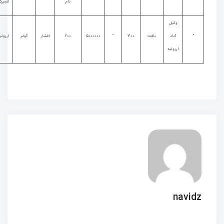
دام
انجیرک
وکیل
“
آباد
بافت
300
“
5000000
200
افشار
گوغر
ارزوئیه
ارزوئیه
navidz