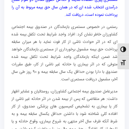
مستمری پیری استفاده نمایند و حداقل حقوق معادل دو سوم سطح
درآمدی انتخاب شده ای که در همان سال حق بیمه مربوط به آن را
پرداخت نموده است، دریافت کند.
رستمی در خصوص مستمری بازماندگان در صندوق بیمه اجتماعی
کشاورزان خاطر نشان کرد: افراد واجد شرایط تحت تکفل بیمه شده
ای که در اثر حوادث ناشی از کار فوت نماید با هر میزان سابقه
پرداخت حق بیمه مشمول برخورداری از مستمری بازماندگان خواهد
الت کنتراست بالا
شد ضمن اینکه بازماندگان واجد شرایط تحت تکفل بیمه شده
نظیم اندازهٔ فونت
متوفی که در اثر بیماری یا حادثه غیر ناشی از کار، طبق مقررات
صندوق با دارا بودن حداقل یک سال سابقه بیمه و 90 روز طی سال
آخر، مشمول دریافت مستمری است.
مدیرعامل صندوق بیمه اجتماعی کشاورزان، روستائیان و عشایر اظهار
داشت: هر متقاضی که پس از بیمه شدن در اثر حادثه غیر ناشی از
کار یا بیماری به تشخیص کمیسیون های پزشکی صندوق، از کار
افتاده کلی شناخته شود با داشتن حداقل یکسال سابقه بیمه و به
شرط آنکه ظرف سال آخر منتهی به شروع بیماری، وقوع حادثه و یا