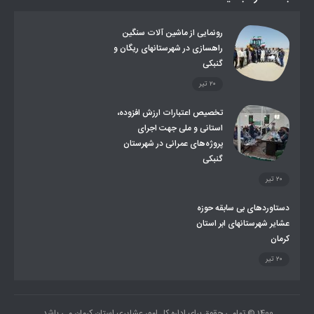
توزیع گاز مایع در مناطق عشایری
توزیع کالاهای یارانه ای عشایر
تشکیلات اداری
رونمایی از ماشین آلات سنگین
راهسازی در شهرستانهای ریگان و
گنبکی
۲۰ تیر
تخصیص اعتبارات ارزش افزوده،
استانی و ملی جهت اجرای
پروژه‌های عمرانی در شهرستان
گنبکی
۲۰ تیر
دستاوردهای بی سابقه حوزه
عشایر شهرستانهای ابر استان
کرمان
۲۰ تیر
1400 © تمامی حقوق برای اداره کل امور عشایری استان کرمان می باشد.