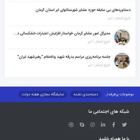
دستاوردهای بی سابقه حوزه عشایر شهرستانهای ابر استان کرمان
تاریخ انتشار: ۱ تیر
مدیرکل امور عشایر کرمان خواستار افزایش اعتبارات خشکسالی در سال جدید شد
تاریخ انتشار: ۱ تیر
جلسه برنامه‌ریزی مراسم بدرقه شهید والامقام "رهبرشهید ایران"
تاریخ انتشار: ۱ تیر
موضوعات پرطرفدار :
دسته‌بندی نشده
نمایشگاه مجازی هفته دولت
نظارت بر شبکه توزیع شرکت تعاونیهای عشایر استان کر
منو کانونهای توسعه
شبکه های اجتماعی ما
مزایدات و مناقصات
محتوای کانون توسعه
لینکهای مرتبط
لینکهای استانی
قوانین و مقررات
فرهنگ عشایر
فرآیندها
عملکردها
عشایر استان
طرح و برنامه
صندوق بیمه اجتماعی روستائیان وعشایر
با ما همراه باشید
روند ساماندهی عشایر داوطلب اسکان
جاذبه های گردشگری