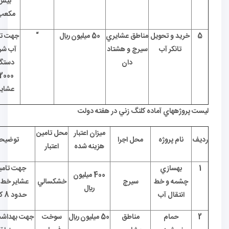
بيش از 2000 متر
مكعب آبرساني سيار
يد و تحويل
مناطق عشايري
50 ميليون ريال
“
جهت تامين و نگهداري
تانكر آب
سيرچ و هشتاد
آب شرب بهداشتي 10
دان
دستگاه تانكر1000 و
2000 ليتري تحويل
عشاير گرديده است
ژههاي آماده كلنگ زني در هفته دولت
ميزان اعتبار
محل تامين
نام پروژه
محل اجرا
توضيحات
هزينه شده
اعتبار
بهسازي
جهت تامين آب
400 ميليون
مه و خط
سيرچ
خشكسالي
عشاير خط انتقال
ريال
نتقال آب
حدود 8 كيلومتر
حمام
مناطق
50 ميليون ريال
سوخت
جهت بهداشت عشاير