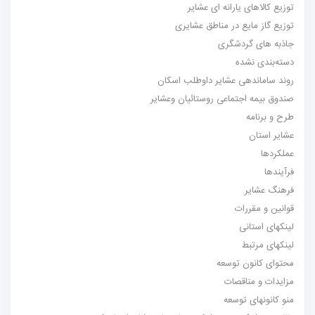
ی یارانه ای عشایر
ایع در مناطق عشایری
گردشگری
نشده
دهی عشایر داوطلب اسکان
 اجتماعی روستائیان وعشایر
ه
ن
ر
ررات
انی
بط
ون توسعه
مناقصات
ی توسعه