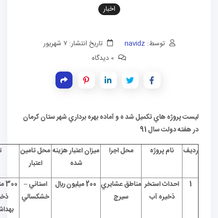
اخبار
توسط:
navidz
تاریخ انتشار: ۷ شهریور
0 دیدگاه
ژه هاي تكميل شد ه و آماده بهره برداري شهر ستان كرمان
ولت سال 91
نام پروژه
محل اجرا
ميزان اعتبار هزينه
محل تامين
توضيحات
شده
اعتبار
داث استخر
مناطق عشايري
200 ميليون ريال
استاني –
300 متر مكعب استخر
ذخيره آب
سيرچ
خشكسالي
ذخيره آب شرب
بهداشتي دام با خط