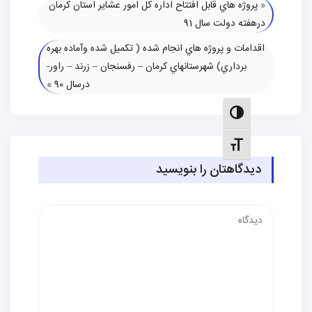
وژه هاي قابل افتتاح اداره کل امور عشایر استان کرمان
ته دولت سال 91
مات و پروژه هاي انجام شده ( تكميل شده وآماده بهره
برداري) شهرستانهاي كرمان – رفسنجان – زرند – راور-
درسال 90
»
الت کنتراست بالا
نظیم اندازهٔ فونت
دگاهتان را بنویسید