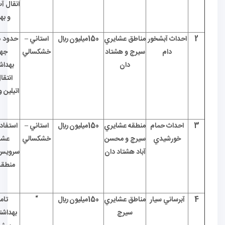
انقال آب لوله پلي اتيلين
و بهسازي چشمه
داث آبشخور
مناطق عشايري
150ميليون ريال
استاني –
حدود 200 متر آبشخور
دام
سيرچ و هشتاد
خشكسالي
جهت آب شرب
دان
بهداشتي دام با خط
انتقال آب لوله پلي
اتيلين و بهسازي چشمه
….
حداث حمام
منطقه عشايري
150ميليون ريال
استاني –
استفاده و بهره برداري
خورشيدي
سيرچ و محسن
خشكسالي
عشاير از حمام و
آباد هشتاد دان
سرويس بهداشتي در 3
منطقه محسن آباد و
سيرچ
رساني سيار
مناطق عشايري
150ميليون ريال
“
تامين آب شرب
سيرچ
بهداشتي عشاير و دام