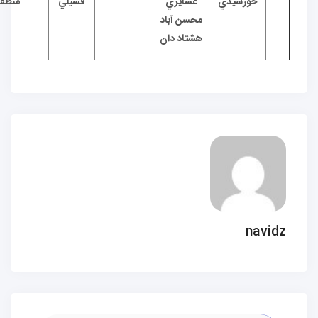
ورشيدي
عشايري
فسيلي
منطقه
محسن آباد
هشتاد دان
n